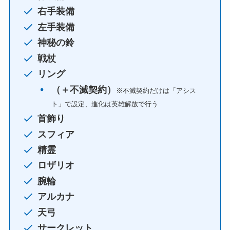
右手装備
左手装備
神秘の鈴
戦杖
リング
（＋不滅契約）
※不滅契約だけは「アシス
ト」で設定、進化は英雄解放で行う
首飾り
スフィア
精霊
ロザリオ
腕輪
アルカナ
天弓
サークレット