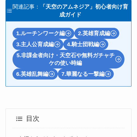
関連記事：
「天空のアムネジア」初心者向け育
成ガイド
1.ルーチンワーク編
2.英雄育成編
3.主人公育成編
4.騎士団戦編
5.非課金者向け・天空石や無料ガチャチ
ケの使い時編
6.英雄乱舞編
7.華麗なる一撃編
目次