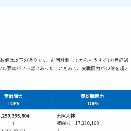
闘力数値は以下の通りです。前回計測してからもうすぐ1カ月経過
フレ要素がいっぱいあったこともあり、実戦闘力が12億を超え
実戦闘力
英雄戦闘力
TOP5
TOP5
,259,355,804
天照大神
戦闘力 17,310,109
↑
1,050,157,205
↑