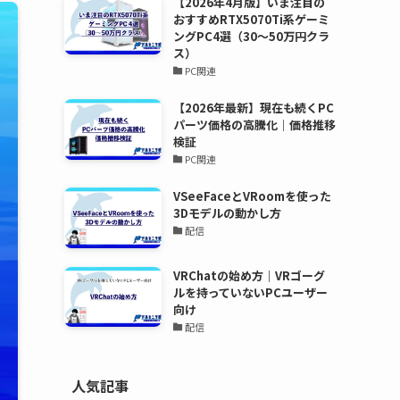
【2026年4月版】いま注目の
おすすめRTX5070Ti系ゲーミ
ングPC4選（30～50万円クラ
ス）
PC関連
【2026年最新】現在も続くPC
パーツ価格の高騰化｜価格推移
検証
PC関連
VSeeFaceとVRoomを使った
3Dモデルの動かし方
配信
VRChatの始め方｜VRゴーグ
ルを持っていないPCユーザー
向け
配信
人気記事