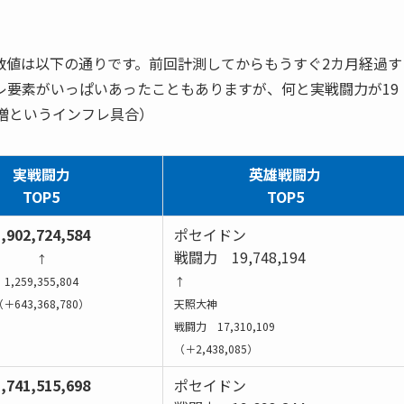
力数値は以下の通りです。前回計測してからもうすぐ2カ月経過す
レ要素がいっぱいあったこともありますが、何と実戦闘力が19
増というインフレ具合）
実戦闘力
英雄戦闘力
TOP5
TOP5
,902,724,584
ポセイドン
戦闘力 19,748,194
↑
1,259,355,804
↑
＋643,368,780）
天照大神
戦闘力 17,310,109
（＋2,438,085）
,741,515,698
ポセイドン