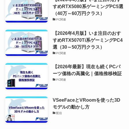
すめRTX5080系ゲーミングPC5選
（40万～60万円クラス）
PC関連
【2026年4月版】いま注目のおす
すめRTX5070Ti系ゲーミングPC4
選（30～50万円クラス）
PC関連
【2026年最新】現在も続くPCパ
ーツ価格の高騰化｜価格推移検証
PC関連
VSeeFaceとVRoomを使った3D
モデルの動かし方
配信