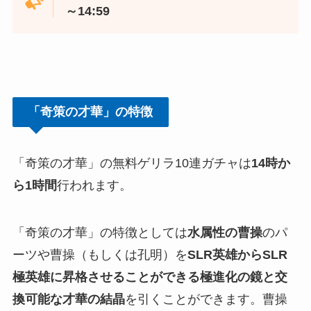
～14:59
「奇策の才華」の特徴
「奇策の才華」の無料ゲリラ10連ガチャは
14時か
ら1時間
行われます。
「奇策の才華」の特徴としては
水属性の曹操
のパ
ーツや曹操（もしくは孔明）を
SLR英雄からSLR
極英雄に昇格させることができる極進化の鏡と交
換可能な才華の結晶
を引くことができます。曹操