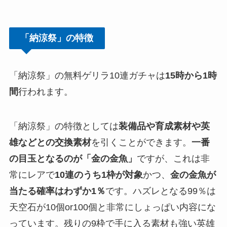
「納涼祭」の特徴
「納涼祭」の無料ゲリラ10連ガチャは
15時から1時
間
行われます。
「納涼祭」の特徴としては
装備品や育成素材や英
雄などとの交換素材
を引くことができます。
一番
の目玉となるのが「金の金魚」
ですが、これは非
常にレアで
10連のうち1枠が対象
かつ、
金の金魚が
当たる確率はわずか1％
です。ハズレとなる99％は
天空石が10個or100個と非常にしょっぱい内容にな
っています。残りの9枠で手に入る素材も強い英雄